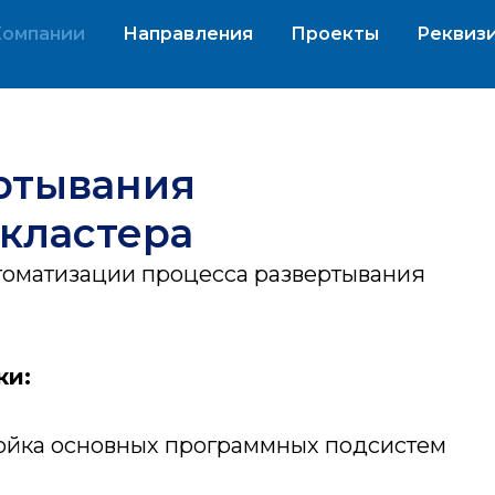
Компании
Направления
Проекты
Реквиз
ртывания
кластера
томатизации процесса развертывания
ки:
ройка основных программных подсистем