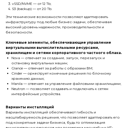
vSSD/NVME — от 12 Tb;
S3 (backup) — от 20 Tb.
Эти технические возможности позволяют адаптировать
инфраструктуру под любые бизнес-задачи, обеспечивая
высокий уровень надежности, производительности и
безопасности.
Ключевые элементы, обеспечивающие управление
виртуальными вычислительными ресурсами,
хранилищем и сетями корпоративного частного облака.
Nova — отвечает за создание, запуск, перезапуск и
остановку виртуальных машин;
Glance — отвечает за работы с образами ВМ;
Cinder — оркеструет конечные решения по блочному
хранению данных;
Manila — отвечает за управление файловыми хранилищами;
Neutron — позволяет создавать и подключать к сетям
интерфейсные устройства.
Варианты инсталляций
Варианты инсталляций обеспечивают гибкость и
масштабируемость решения, что позволяет адаптировать его
под конкретные задачи бизнеса, будь то оптимизация
вычислительных ресурсов или поддержка масштабных ИТ-